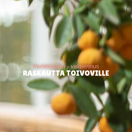
FertiWoman - valmennus
RASKAUTTA TOIVOVILLE