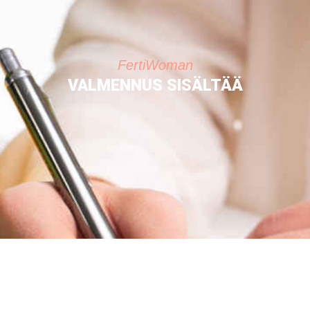
FertiWoman
VALMENNUS SISÄLTÄÄ