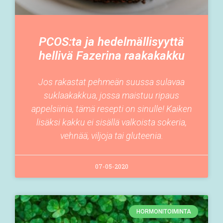
PCOS:ta ja hedelmällisyyttä
hellivä Fazerina raakakakku
Jos rakastat pehmeän suussa sulavaa
suklaakakkua, jossa maistuu ripaus
appelsiinia, tämä resepti on sinulle! Kaiken
lisäksi kakku ei sisällä valkoista sokeria,
vehnää, viljoja tai gluteenia.
07-05-2020
HORMONITOIMINTA