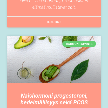
jälleen. Olen koonnut jo 1000 naisten
elämää mullistavat opit,
11-01-2023
HORMONITOIMINTA
Naishormoni progesteroni,
hedelmällisyys sekä PCOS