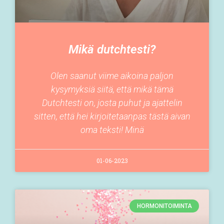
Mikä dutchtesti?
Olen saanut viime aikoina paljon
kysymyksiä siitä, että mikä tämä
Dutchtesti on, josta puhut ja ajattelin
sitten, että hei kirjoitetaanpas tästä aivan
oma teksti! Minä
01-06-2023
HORMONITOIMINTA