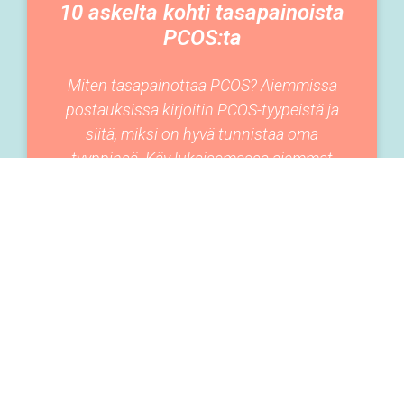
10 askelta kohti tasapainoista
PCOS:ta
Miten tasapainottaa PCOS? Aiemmissa
postauksissa kirjoitin PCOS-tyypeistä ja
siitä, miksi on hyvä tunnistaa oma
tyyppinsä. Käy lukaisemassa aiemmat
postaukset tästä ja tästä, jos et ole
11-03-2020
ELÄMÄNTAVAT