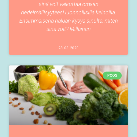
sinä voit vaikuttaa omaan
hedelmällisyyteesi luonnollisilla keinoilla.
Ensimmäisenä haluan kysyä sinulta, miten
sinä voit? Millainen
28-03-2020
PCOS