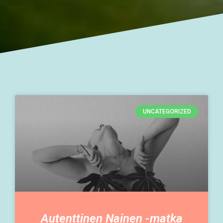
UNCATEGORIZED
Autenttinen Nainen -matka