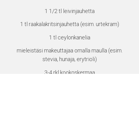
1 1/2 tl leivinjauhetta
1 tl raakalakritsinjauhetta (esim. urtekram)
1 tl ceylonkanelia
mieleistäsi makeuttajaa omalla maulla (esim.
stevia, hunaja, erytrioli)
3-4 rkl kookoskermaa
1 1/2 dl 100% kaakaojauhetta
1 rkl luomuvoita/kookosöljyä
1 rkl pähkinävoita, makeuttamaton
raakasuklaata muffinin keskelle
+ lisää kookorkermaa, jos taikina liian paksua