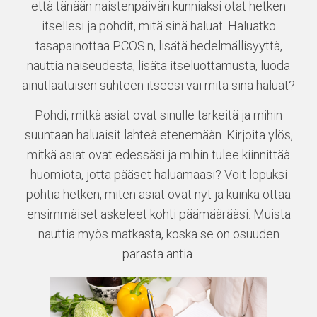
että tänään naistenpäivän kunniaksi otat hetken
itsellesi ja pohdit, mitä sinä haluat. Haluatko
tasapainottaa PCOS:n, lisätä hedelmällisyyttä,
nauttia naiseudesta, lisätä itseluottamusta, luoda
ainutlaatuisen suhteen itseesi vai mitä sinä haluat?
Pohdi, mitkä asiat ovat sinulle tärkeitä ja mihin
suuntaan haluaisit lähteä etenemään. Kirjoita ylös,
mitkä asiat ovat edessäsi ja mihin tulee kiinnittää
huomiota, jotta pääset haluamaasi? Voit lopuksi
pohtia hetken, miten asiat ovat nyt ja kuinka ottaa
ensimmäiset askeleet kohti päämäärääsi. Muista
nauttia myös matkasta, koska se on osuuden
parasta antia.