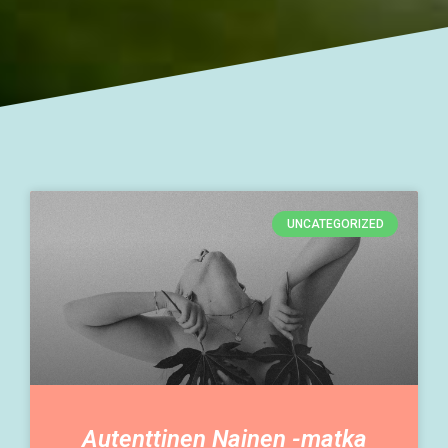
UNCATEGORIZED
Autenttinen Nainen -matka