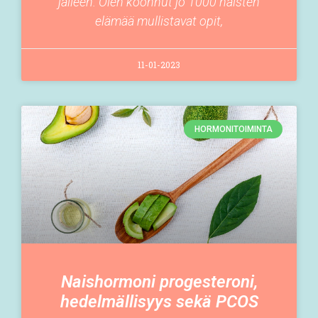
jälleen. Olen koonnut jo 1000 naisten
elämää mullistavat opit,
11-01-2023
HORMONITOIMINTA
Naishormoni progesteroni,
hedelmällisyys sekä PCOS