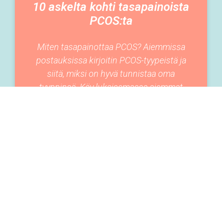
10 askelta kohti tasapainoista
PCOS:ta
Miten tasapainottaa PCOS? Aiemmissa
postauksissa kirjoitin PCOS-tyypeistä ja
siitä, miksi on hyvä tunnistaa oma
tyyppinsä. Käy lukaisemassa aiemmat
postaukset tästä ja tästä, jos et ole
11-03-2020
ELÄMÄNTAVAT