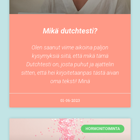
Mikä dutchtesti?
Olen saanut viime aikoina paljon
kysymyksiä siitä, että mikä tämä
Dutchtesti on, josta puhut ja ajattelin
sitten, että hei kirjoitetaanpas tästä aivan
oma teksti! Minä
01-06-2023
HORMONITOIMINTA