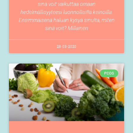
sinä voit vaikuttaa omaan
hedelmällisyyteesi luonnollisilla keinoilla.
Ensimmäisenä haluan kysyä sinulta, miten
sinä voit? Millainen
28-03-2020
PCOS