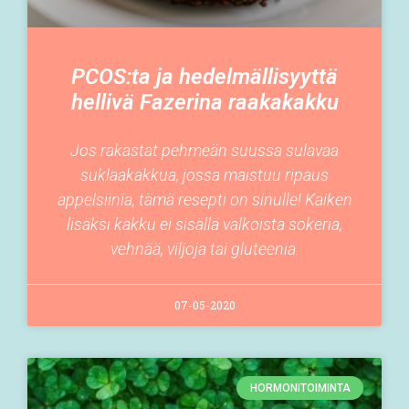
PCOS:ta ja hedelmällisyyttä
hellivä Fazerina raakakakku
Jos rakastat pehmeän suussa sulavaa
suklaakakkua, jossa maistuu ripaus
appelsiinia, tämä resepti on sinulle! Kaiken
lisäksi kakku ei sisällä valkoista sokeria,
vehnää, viljoja tai gluteenia.
07-05-2020
HORMONITOIMINTA