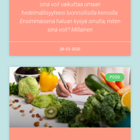
sinä voit vaikuttaa omaan
hedelmällisyyteesi luonnollisilla keinoilla.
Ensimmäisenä haluan kysyä sinulta, miten
sinä voit? Millainen
28-03-2020
PCOS