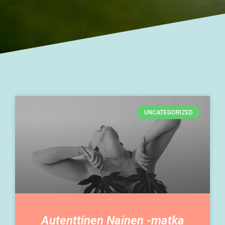
UNCATEGORIZED
Autenttinen Nainen -matka