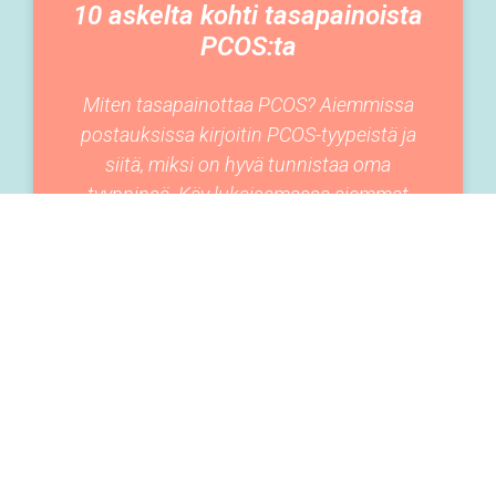
10 askelta kohti tasapainoista
PCOS:ta
Miten tasapainottaa PCOS? Aiemmissa
postauksissa kirjoitin PCOS-tyypeistä ja
siitä, miksi on hyvä tunnistaa oma
tyyppinsä. Käy lukaisemassa aiemmat
postaukset tästä ja tästä, jos et ole
11-03-2020
ELÄMÄNTAVAT