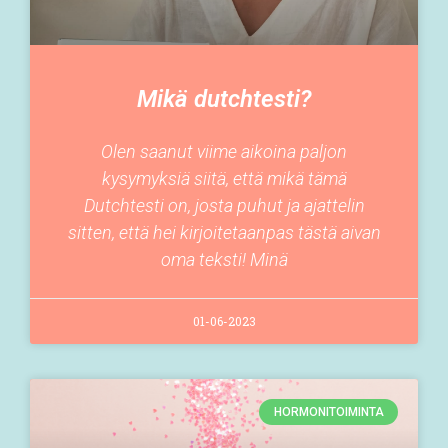
Mikä dutchtesti?
Olen saanut viime aikoina paljon
kysymyksiä siitä, että mikä tämä
Dutchtesti on, josta puhut ja ajattelin
sitten, että hei kirjoitetaanpas tästä aivan
oma teksti! Minä
01-06-2023
HORMONITOIMINTA