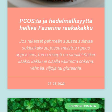
PCOS:ta ja hedelmällisyyttä
hellivä Fazerina raakakakku
Jos rakastat pehmeän suussa sulavaa
suklaakakkua, jossa maistuu ripaus
appelsiinia, tämä resepti on sinulle! Kaiken
lisäksi kakku ei sisällä valkoista sokeria,
vehnää, viljoja tai gluteenia.
07-05-2020
HORMONITOIMINTA