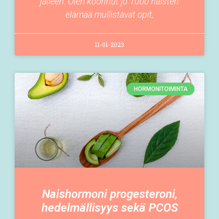
jälleen. Olen koonnut jo 1000 naisten
elämää mullistavat opit,
11-01-2023
HORMONITOIMINTA
Naishormoni progesteroni,
hedelmällisyys sekä PCOS