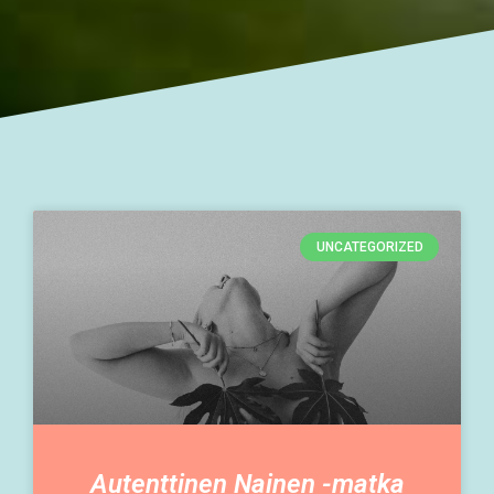
UNCATEGORIZED
Autenttinen Nainen -matka