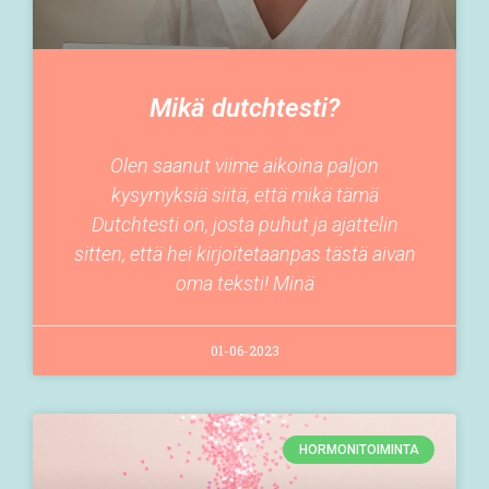
Mikä dutchtesti?
Olen saanut viime aikoina paljon
kysymyksiä siitä, että mikä tämä
Dutchtesti on, josta puhut ja ajattelin
sitten, että hei kirjoitetaanpas tästä aivan
oma teksti! Minä
01-06-2023
HORMONITOIMINTA