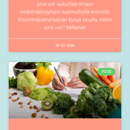
sinä voit vaikuttaa omaan
hedelmällisyyteesi luonnollisilla keinoilla.
Ensimmäisenä haluan kysyä sinulta, miten
sinä voit? Millainen
28-03-2020
PCOS