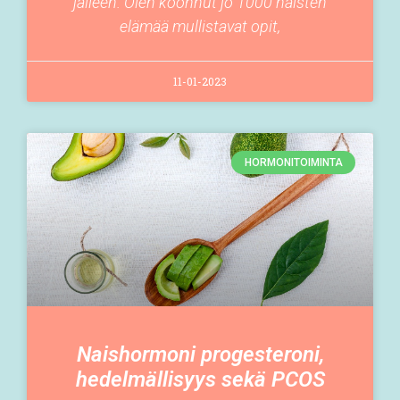
jälleen. Olen koonnut jo 1000 naisten
elämää mullistavat opit,
11-01-2023
HORMONITOIMINTA
Naishormoni progesteroni,
hedelmällisyys sekä PCOS