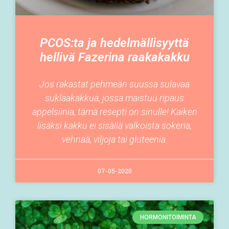
PCOS:ta ja hedelmällisyyttä
hellivä Fazerina raakakakku
Jos rakastat pehmeän suussa sulavaa
suklaakakkua, jossa maistuu ripaus
appelsiinia, tämä resepti on sinulle! Kaiken
lisäksi kakku ei sisällä valkoista sokeria,
vehnää, viljoja tai gluteenia.
07-05-2020
HORMONITOIMINTA