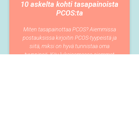
10 askelta kohti tasapainoista
PCOS:ta
Miten tasapainottaa PCOS? Aiemmissa
postauksissa kirjoitin PCOS-tyypeistä ja
siitä, miksi on hyvä tunnistaa oma
tyyppinsä. Käy lukaisemassa aiemmat
postaukset tästä ja tästä, jos et ole
11-03-2020
ELÄMÄNTAVAT