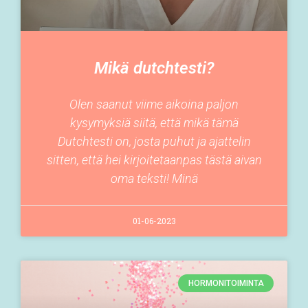
Mikä dutchtesti?
Olen saanut viime aikoina paljon
kysymyksiä siitä, että mikä tämä
Dutchtesti on, josta puhut ja ajattelin
sitten, että hei kirjoitetaanpas tästä aivan
oma teksti! Minä
01-06-2023
HORMONITOIMINTA