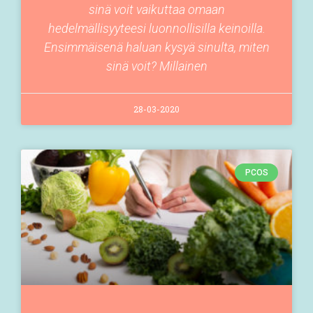
sinä voit vaikuttaa omaan
hedelmällisyyteesi luonnollisilla keinoilla.
Ensimmäisenä haluan kysyä sinulta, miten
sinä voit? Millainen
28-03-2020
PCOS