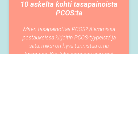
10 askelta kohti tasapainoista
PCOS:ta
Miten tasapainottaa PCOS? Aiemmissa
postauksissa kirjoitin PCOS-tyypeistä ja
siitä, miksi on hyvä tunnistaa oma
tyyppinsä. Käy lukaisemassa aiemmat
postaukset tästä ja tästä, jos et ole
11-03-2020
ELÄMÄNTAVAT