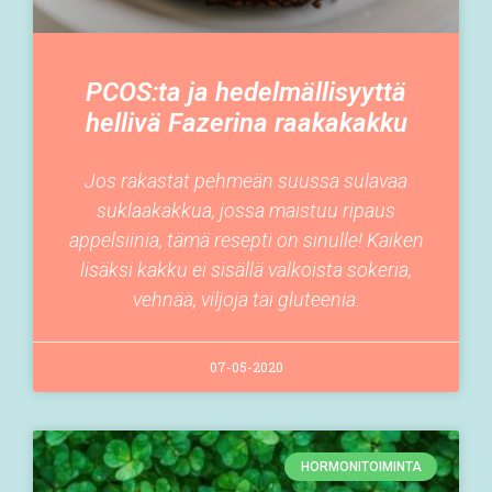
PCOS:ta ja hedelmällisyyttä
hellivä Fazerina raakakakku
Jos rakastat pehmeän suussa sulavaa
suklaakakkua, jossa maistuu ripaus
appelsiinia, tämä resepti on sinulle! Kaiken
lisäksi kakku ei sisällä valkoista sokeria,
vehnää, viljoja tai gluteenia.
07-05-2020
HORMONITOIMINTA