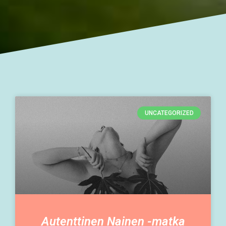
UNCATEGORIZED
Autenttinen Nainen -matka