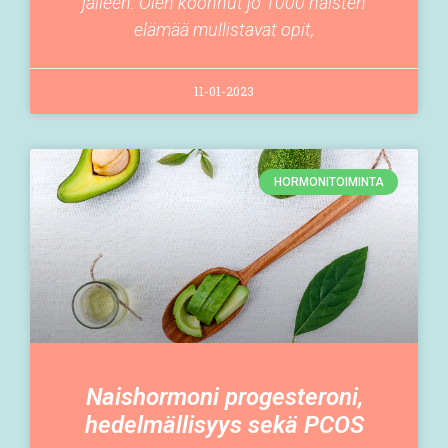
jälleen. Olen koonnut jo 1000 naisten
elämää mullistavat opit,
11-01-2023
HORMONITOIMINTA
Naishormoni progesteroni,
hedelmällisyys sekä PCOS