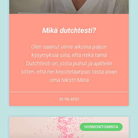
Mikä dutchtesti?
Olen saanut viime aikoina paljon
kysymyksiä siitä, että mikä tämä
Dutchtesti on, josta puhut ja ajattelin
sitten, että hei kirjoitetaanpas tästä aivan
oma teksti! Minä
01-06-2023
HORMONITOIMINTA