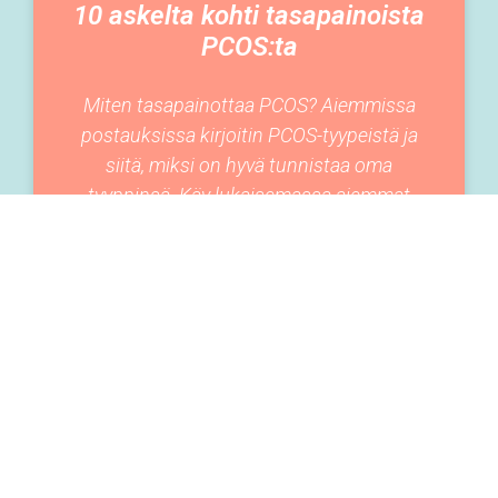
10 askelta kohti tasapainoista
PCOS:ta
Miten tasapainottaa PCOS? Aiemmissa
postauksissa kirjoitin PCOS-tyypeistä ja
siitä, miksi on hyvä tunnistaa oma
tyyppinsä. Käy lukaisemassa aiemmat
postaukset tästä ja tästä, jos et ole
11-03-2020
ELÄMÄNTAVAT