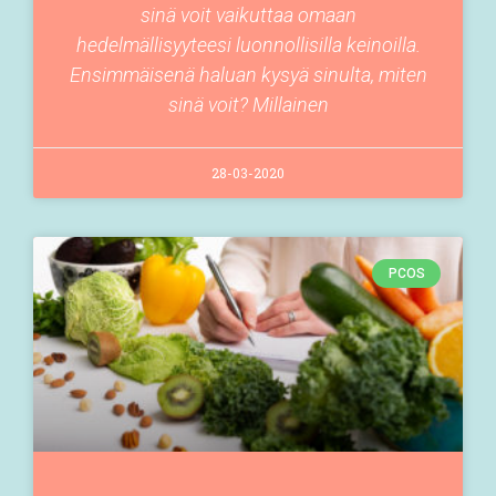
sinä voit vaikuttaa omaan
hedelmällisyyteesi luonnollisilla keinoilla.
Ensimmäisenä haluan kysyä sinulta, miten
sinä voit? Millainen
28-03-2020
PCOS