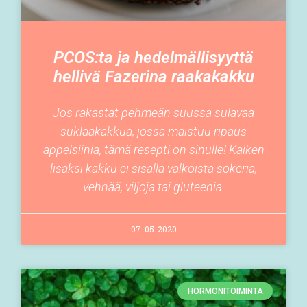
PCOS:ta ja hedelmällisyyttä
hellivä Fazerina raakakakku
Jos rakastat pehmeän suussa sulavaa
suklaakakkua, jossa maistuu ripaus
appelsiinia, tämä resepti on sinulle! Kaiken
lisäksi kakku ei sisällä valkoista sokeria,
vehnää, viljoja tai gluteenia.
07-05-2020
HORMONITOIMINTA