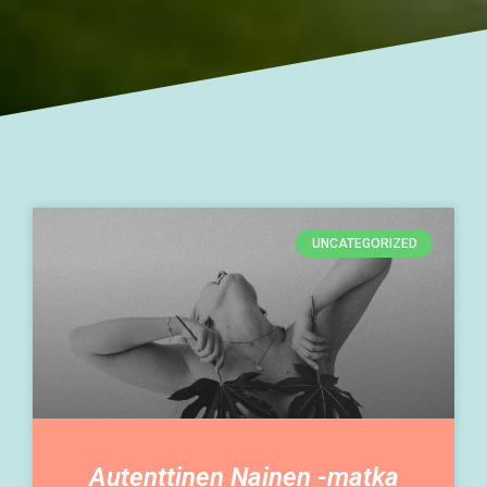
UNCATEGORIZED
Autenttinen Nainen -matka