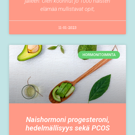
jälleen. Olen koonnut jo 1000 naisten
elämää mullistavat opit,
11-01-2023
HORMONITOIMINTA
Naishormoni progesteroni,
hedelmällisyys sekä PCOS